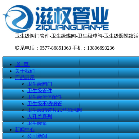
卫生级阀门管件-卫生级蝶阀-卫生级球阀-卫生级圆螺纹活
联系电话：0577-86851363 手机：13806693236
首 页
关于我们
产品展示
卫生级阀门
卫生级管件
卫生级流体配件
卫生级不锈钢管
卫生级精铸片式丝扣球阀
人孔盖系列
卫生级泵
新闻中心
公司新闻