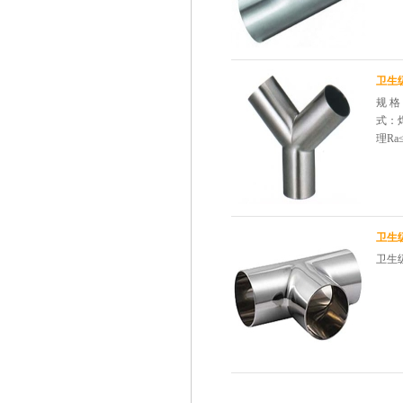
卫生
规 格
式：焊
理R
卫生
卫生