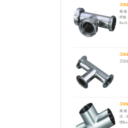
卫生
规 格
焊接，
Ra≤
卫生
卫生
卫生
规 格
式：焊
理R