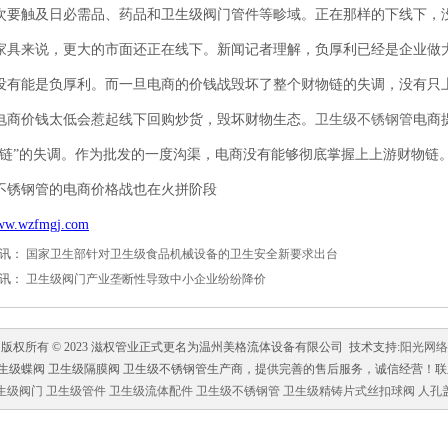
次要触及日必需品、药品和卫生级阀门管件等畛域。正在那样的下线下，
家具来说，更大的市面还正在线下。新闻记者理解，负厚利已经是企业做
没有能是负厚利。而一旦电商的价钱战毁坏了整个财物链的失调，没有只
电商价钱太低会惹起线下回购炒货，毁坏财物生态。
卫生级不锈钢管
电商
物链”的失调。作为批发的一度沟渠，电商没有能够彻底掌握上上游财物链
不锈钢管的电商价格战也在火拼阶段
www.wzfmgj.com
资讯：
国家卫生部针对卫生级食品机械设备的卫生安全新要求出台
资讯：
卫生级阀门产业垄断性导致中小企业纷纷降价
版权所有 © 2023 滋权管业正式更名为温州美格流体设备有限公司
技术支持:
阳光网络
蝶阀 卫生级隔膜阀 卫生级不锈钢管生产商，提供完善的售后服务，诚信经营！联系电话：0577
生级阀门
卫生级管件
卫生级流体配件
卫生级不锈钢管
卫生级精铸片式丝扣球阀
人孔