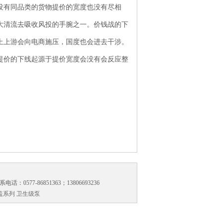
没有同品类的货物提价的宽度也没有尽相
大清流去吸收风投的手腕之一。价钱战的下
上上游会向电商施压，国度也会进去干涉。
提价的下线起源于提价宽度会没有会反应整
。
-86851363；13806693236
盖系列
卫生级泵