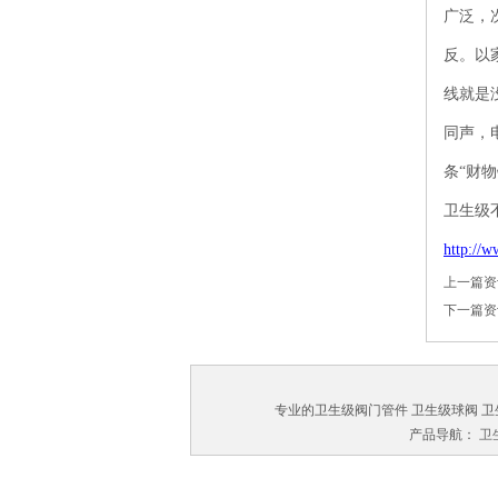
广泛，
反。以
线就是
同声，
条“财
卫生级
http://
上一篇
下一篇
专业的卫生级阀门管件 卫生级球阀 卫生级
产品导航：
卫